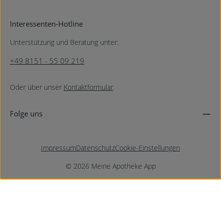
Interessenten-Hotline
Unterstützung und Beratung unter:
+49 8151 - 55 09 219
Oder über unser
Kontaktformular
.
Folge uns
Impressum
Datenschutz
Cookie-Einstellungen
© 2026 Meine Apotheke App