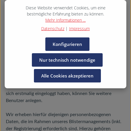
werden verschlüsselt (AES 256) in diesem Rechenzentrum
abgelegt. Wir haben dabei unseren eigenen Schlüssel.
Diese Website verwendet Cookies, um eine
bestmögliche Erfahrung bieten zu können.
Dritte haben somit keine Möglichkeit, diese Daten
Mehr Informationen ...
einzusehen oder zu nutzen. Durch den Einsatz modernster
Sicherheitssysteme ist für den größtmöglichen Schutz der
Datenschutz
|
Impressum
Daten gesorgt. Alle Datenübertragung im Rahmen unserer
Dienstleistung sind verschlüsselt.
Konfigurieren
8. Blistermanagement.connect
Nur technisch notwendige
8.1
Wenn Sie unseren Blistermanager nutzen, erhalten von
Alle Cookies akzeptieren
uns nach Ihrer Registrierung einen entsprechenden Link,
einen Benutzernamen und ein Passwort. Nachdem Sie
sich erstmalig eingeloggt haben, können Sie weitere
Benutzer anlegen.
Wir erheben hierfür diejenigen personenbezogenen
Daten, die im Rahmen unseres Blistermanagements (inkl.
der Registrierung) erforderlich sind. Hierzu gehören