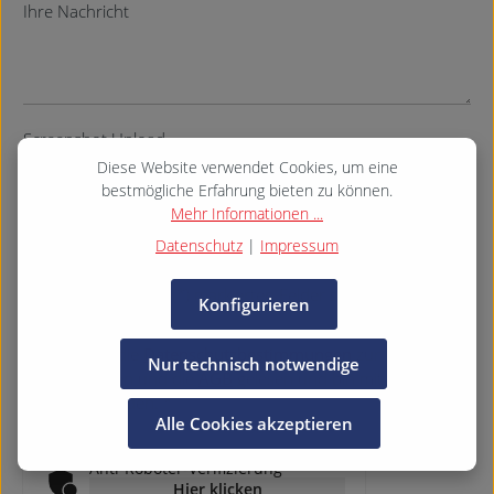
Ihre Nachricht
Screenshot Upload
Diese Website verwendet Cookies, um eine
bestmögliche Erfahrung bieten zu können.
Mehr Informationen ...
Bilder & Dokumente
Datenschutz
|
Impressum
Die mit einem Stern (*) markierten Felder sind Pflichtfelder.
Konfigurieren
Ich habe die
Datenschutzbestimmungen
zur Kenntnis
Nur technisch notwendige
genommen und die
AGB
gelesen und bin mit ihnen
einverstanden. *
Alle Cookies akzeptieren
Anti-Roboter-Verifizierung
Hier klicken